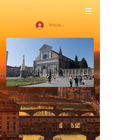
Iniciar sesión
Ven a visitar Florencia con nosotros
desde la plaza Santa Maria Novella
al lado del obelisco frente a la
fachada de la Iglesia
Nuestro Tour Nocturno comienza a
las 16:30 horas de Lunes a Viernes
Y 10:00 am todos los sábados y
domingos